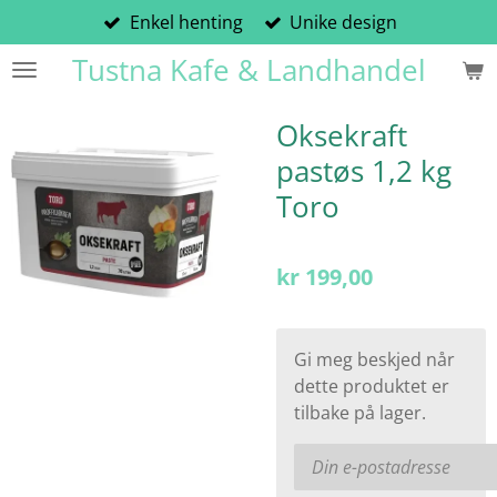
Enkel henting
Unike design
Gå
til
Tustna Kafe & Landhandel
hovedinnhold
Oksekraft
pastøs 1,2 kg
Toro
kr 199,00
Gi meg beskjed når
dette produktet er
tilbake på lager.