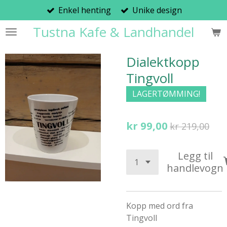
Enkel henting
Unike design
Gå
til
Tustna Kafe & Landhandel
hovedinnhold
Dialektkopp
Tingvoll
LAGERTØMMING!
kr 99,00
kr 219,00
Legg til
handlevogn
Kopp med ord fra
Tingvoll