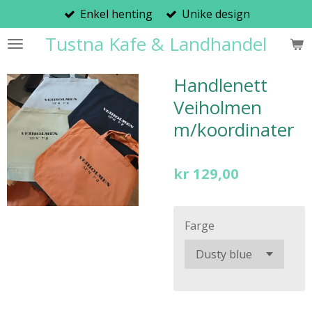
Enkel henting
Unike design
Gå
til
Tustna Kafe & Landhandel
hovedinnhold
Handlenett
Veiholmen
m/koordinater
kr 129,00
Farge