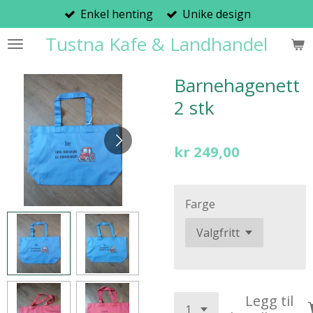
Enkel henting
Unike design
Gå
til
Tustna Kafe & Landhandel
hovedinnhold
Barnehagenett
2 stk
kr 249,00
Farge
Legg til