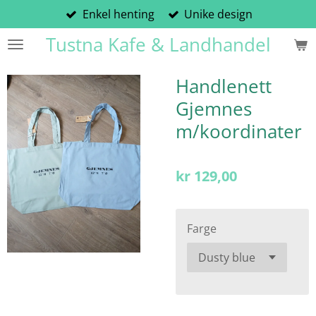
Enkel henting
Unike design
Gå
til
Tustna Kafe & Landhandel
hovedinnhold
Handlenett
Gjemnes
m/koordinater
kr 129,00
Farge