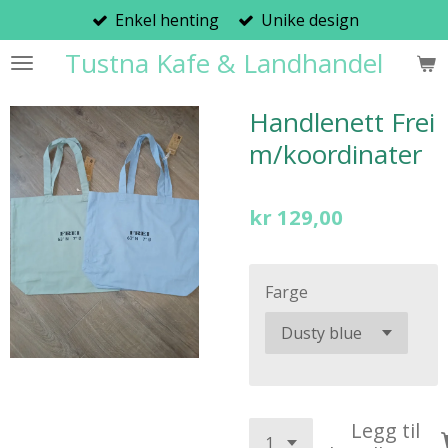
Enkel henting
Unike design
Gå
til
Tustna Kafe & Landhandel
hovedinnhold
Handlenett Frei
m/koordinater
kr 129,00
Farge
Legg til