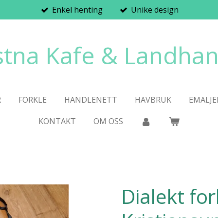
Enkel henting
Unike design
stna Kafe & Landhan
R
FORKLE
HANDLENETT
HAVBRUK
EMALJE
KONTAKT
OM OSS
Dialekt for