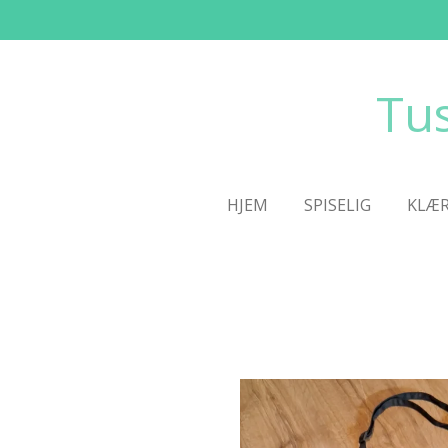
Gå
til
hovedinnhold
Tu
HJEM
SPISELIG
KLÆ